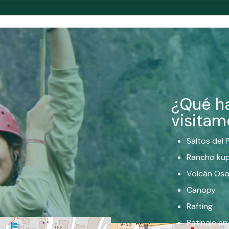
¿Qué h
visitam
Saltos del
Rancho ku
Volcán Os
Canopy
Rafting
Patinaje en