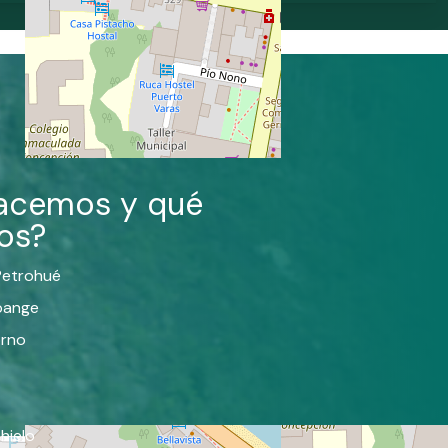
acemos y qué
os?
 Petrohué
pange
orno
 hielo