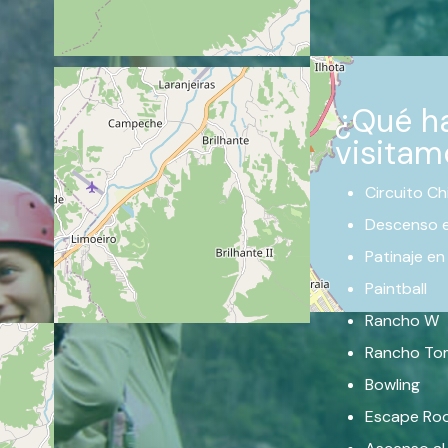
¿Qué h
visitam
Circuito Ch
Descenso e
Patinaje en
Paintball
Rancho W
Rancho To
Bowling
Escape Ro