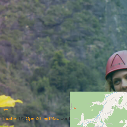
+
−
Leaflet
| ©
OpenStreetMap
contributors