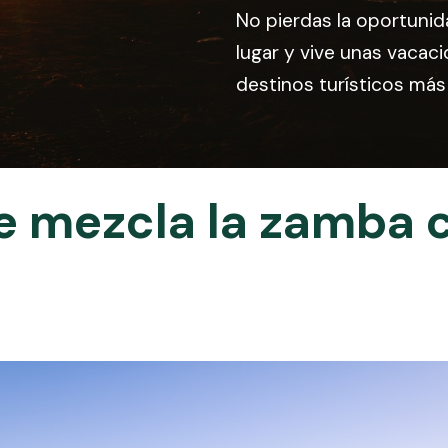
No pierdas la oportuni
lugar y vive unas vacaci
destinos turísticos más 
e
mezcla
la
zamba