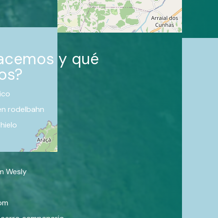
acemos y qué
os?
ico
n rodelbahn
 hielo
m Wesly
om