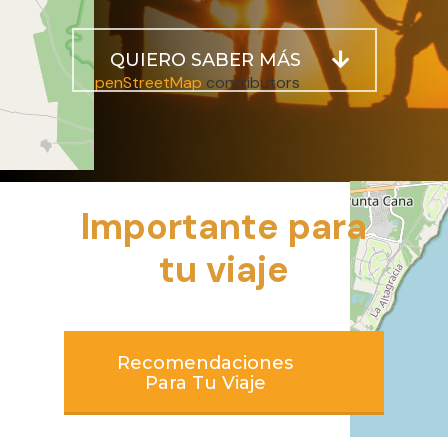
+
−
QUIERO SABER MÁS
Leaflet
| ©
OpenStreetMap
contributors
Importante para
tu viaje
Recomendaciones
Para Tu Viaje