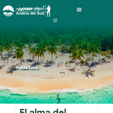
Punta Cana
El
alma
del