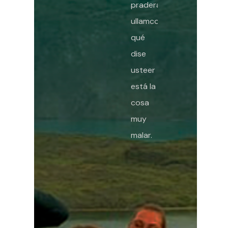
pradera
ullamco
qué
dise
usteer
está la
cosa
muy
malar.