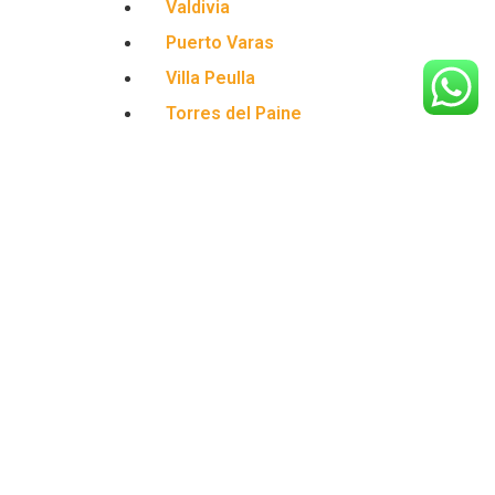
Valdivia
Puerto Varas
Villa Peulla
Torres del Paine
Argentina
Internacional: Argentina – Bariloche
Brasil
Internacional: Brasil – Camboriu
México
Internacional: México – Cancun