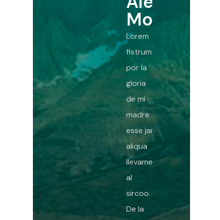
Alejando
1
Mora
Lorem
fistrum
por la
gloria
de mi
madre
esse jarl
aliqua
llevame
al
sircoo.
De la